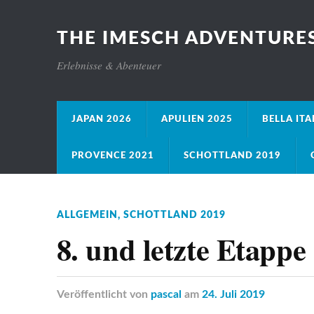
THE IMESCH ADVENTURE
Erlebnisse & Abenteuer
JAPAN 2026
APULIEN 2025
BELLA ITA
PROVENCE 2021
SCHOTTLAND 2019
ALLGEMEIN
,
SCHOTTLAND 2019
8. und letzte Etappe 
Veröffentlicht
von
pascal
am
24. Juli 2019