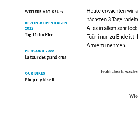
Heute erwachten wir a
WEITERE ARTIKEL →
nächsten 3 Tage radelt
BERLIN-KOPENHAGEN
Alles in allem sehr lo
2022
Tag 11: Im Klee…
Tüürli nun zu Ende ist
Arme zu nehmen.
PÉRIGORD 2022
La tour des grand crus
Fröhliches Erwache
OUR BIKES
Pimp my bike II
Wied